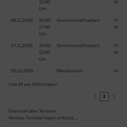
12:00
Verei
Uhr
06.11.2026
15:00-
Gemeinschaftsarbeit
Treffp
17:00
Verei
Uhr
07.11.2026
10:00-
Gemeinschaftsarbeit
Treffp
12:00
Verei
Uhr
05.12.2026
Nikolausfeier
Verei
1 bis 19 von 19 Einträgen
❮
1
❯
Übersicht aller Termine
Weitere Termine folgen in Kürze….