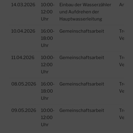
Datum
Zeit
Beschreibung
Ort
14.03.2026
10:00-
Einbau der Wasserzähler
Anlag
12:00
und Aufdrehen der
Uhr
Hauptwasserleitung
10.04.2026
16:00-
Gemeinschaftsarbeit
Treffp
18:00
Verei
Uhr
11.04.2026
10:00-
Gemeinschaftsarbeit
Treffp
12:00
Verei
Uhr
08.05.2026
16:00-
Gemeinschaftsarbeit
Treffp
18:00
Verei
Uhr
09.05.2026
10:00-
Gemeinschaftsarbeit
Treffp
12:00
Verei
Uhr