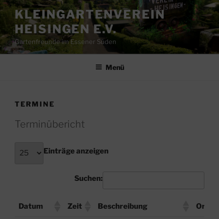
Zum
KLEINGARTENVEREIN
Inhalt
HEISINGEN E.V.
springen
Gartenfreunde im Essener Süden
Menü
TERMINE
Terminübericht
Einträge anzeigen
Suchen:
Datum
Zeit
Beschreibung
Ort