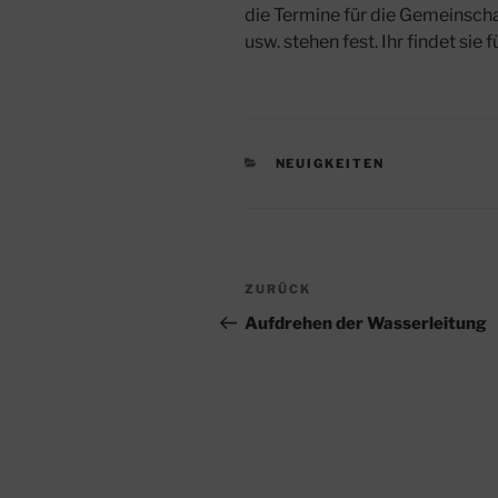
die Termine für die Gemeinsc
usw. stehen fest. Ihr findet sie
KATEGORIEN
NEUIGKEITEN
Beitragsnavigation
Vorheriger
ZURÜCK
Beitrag
Aufdrehen der Wasserleitung