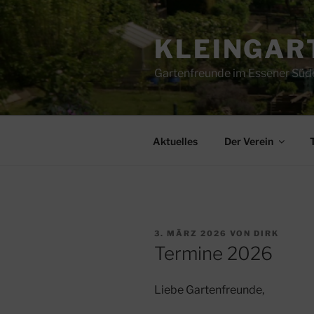
Zum
Inhalt
KLEINGART
springen
Gartenfreunde im Essener Süd
Aktuelles
Der Verein
VERÖFFENTLICHT
3. MÄRZ 2026
VON
DIRK
AM
Termine 2026
Liebe Gartenfreunde,