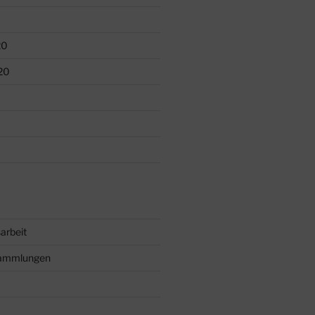
20
20
arbeit
sammlungen