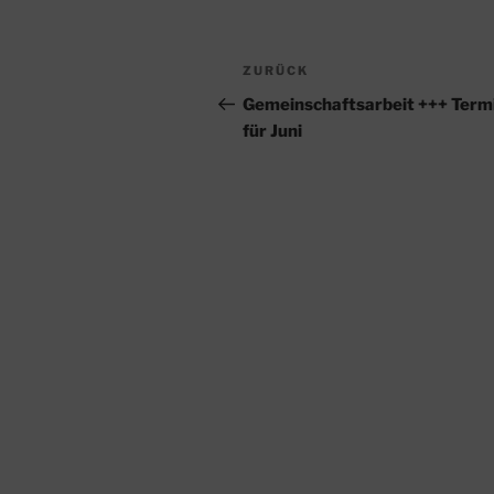
Beitragsnavigation
Vorheriger
ZURÜCK
Beitrag
Gemeinschaftsarbeit +++ Term
für Juni