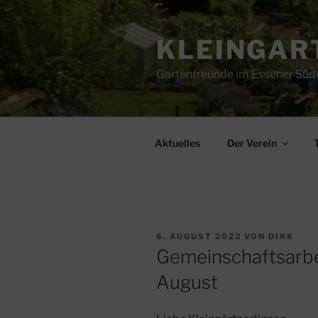
Zum
Inhalt
KLEINGART
springen
Gartenfreunde im Essener Süd
Aktuelles
Der Verein
VERÖFFENTLICHT
6. AUGUST 2022
VON
DIRK
AM
Gemeinschaftsarbe
August