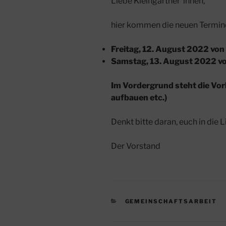
Liebe Kleingärtner*innen,
hier kommen die neuen Termine
Freitag, 12. August 2022 von 
Samstag, 13. August 2022 von
Im Vordergrund steht die Vor
aufbauen etc.)
Denkt bitte daran, euch in die L
Der Vorstand
KATEGORIEN
GEMEINSCHAFTSARBEIT